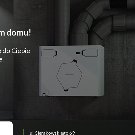
im domu!
 do Ciebie
e.
ul. Sierakowskiego 69