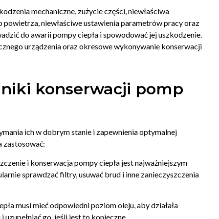
kodzenia mechaniczne, zużycie części, niewłaściwa
ub powietrza, niewłaściwe ustawienia parametrów pracy oraz
wadzić do awarii pompy ciepła i spowodować jej uszkodzenie.
nicznego urządzenia oraz okresowe wykonywanie konserwacji
hniki konserwacji pomp
mania ich w dobrym stanie i zapewnienia optymalnej
a zastosować:
szczenie i konserwacja pompy ciepła jest najważniejszym
arnie sprawdzać filtry, usuwać brud i inne zanieczyszczenia
pła musi mieć odpowiedni poziom oleju, aby działała
uzupełniać go, jeśli jest to konieczne.