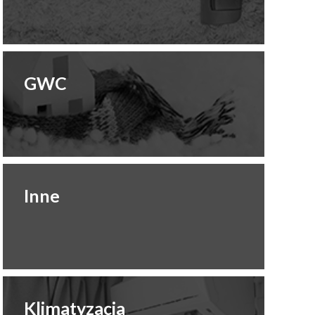
GWC
Inne
Klimatyzacja