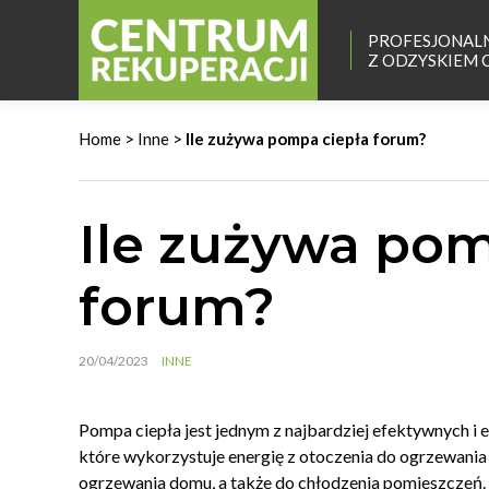
PROFESJONAL
Z ODZYSKIEM 
Home
>
Inne
>
Ile zużywa pompa ciepła forum?
Ile zużywa pom
forum?
20/04/2023
INNE
Pompa ciepła jest jednym z najbardziej efektywnych i 
które wykorzystuje energię z otoczenia do ogrzewan
ogrzewania domu, a także do chłodzenia pomieszczeń. I