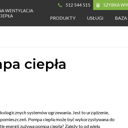
512 544 515
SZYBKA WY
NA WENTYLACJA
CIEPŁA
PRODUKTY
USŁUGI
BAZA
pa ciepła
ekologicznych systemów ogrzewania. Jest to urządzenie,
ia pomieszczeń. Pompa ciepła może być wykorzystywana do
le energii zużywa pompa ciepła? Zależy to od wielu