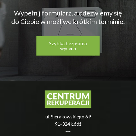
Wypełnij formularz, a odezwiemy się
do Ciebie w możliwe krótkim terminie.
Szybka bezpłatna
wycena
ul. Sierakowskiego 69
91-324 Łódź
---