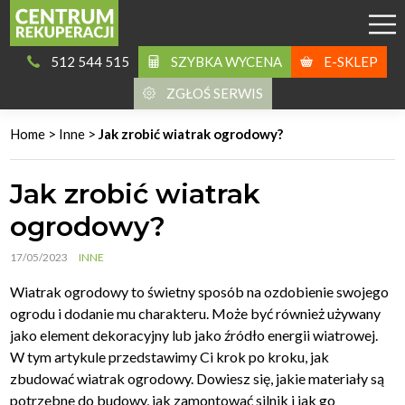
512 544 515
SZYBKA WYCENA
E-SKLEP
ZGŁOŚ SERWIS
Home
>
Inne
>
Jak zrobić wiatrak ogrodowy?
Jak zrobić wiatrak
ogrodowy?
17/05/2023
INNE
Wiatrak ogrodowy to świetny sposób na ozdobienie swojego
ogrodu i dodanie mu charakteru. Może być również używany
jako element dekoracyjny lub jako źródło energii wiatrowej.
W tym artykule przedstawimy Ci krok po kroku, jak
zbudować wiatrak ogrodowy. Dowiesz się, jakie materiały są
potrzebne do budowy, jak zamontować silnik i jak go