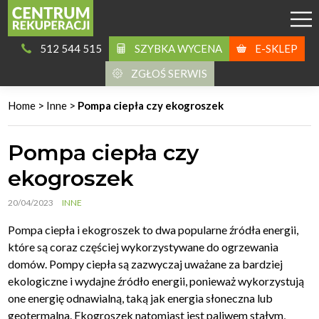
512 544 515
SZYBKA WYCENA
E-SKLEP
ZGŁOŚ SERWIS
Home
>
Inne
>
Pompa ciepła czy ekogroszek
Pompa ciepła czy
ekogroszek
20/04/2023
INNE
Pompa ciepła i ekogroszek to dwa popularne źródła energii,
które są coraz częściej wykorzystywane do ogrzewania
domów. Pompy ciepła są zazwyczaj uważane za bardziej
ekologiczne i wydajne źródło energii, ponieważ wykorzystują
one energię odnawialną, taką jak energia słoneczna lub
geotermalna. Ekogroszek natomiast jest paliwem stałym,